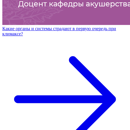
Какие органы и системы страдают в первую очередь при
климаксе?