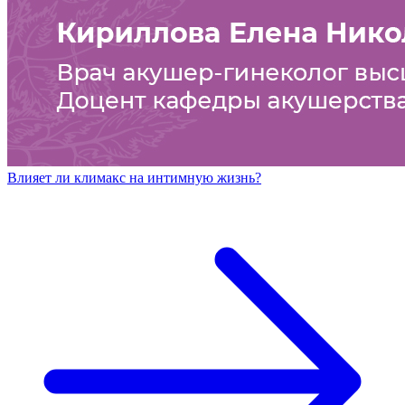
Влияет ли климакс на интимную жизнь?