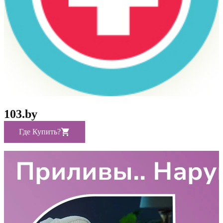
103.by
Где Купить?